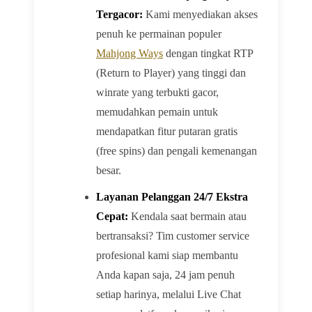
Tergacor:
Kami menyediakan akses
penuh ke permainan populer
Mahjong Ways
dengan tingkat RTP
(Return to Player) yang tinggi dan
winrate yang terbukti gacor,
memudahkan pemain untuk
mendapatkan fitur putaran gratis
(free spins) dan pengali kemenangan
besar.
Layanan Pelanggan 24/7 Ekstra
Cepat:
Kendala saat bermain atau
bertransaksi? Tim customer service
profesional kami siap membantu
Anda kapan saja, 24 jam penuh
setiap harinya, melalui Live Chat