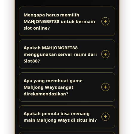
Mengapa harus memilih
MAHJONGBET88 untuk bermain
slot online?
Apakah MAHJONGBET88
menggunakan server resmi dari
Slot88?
Apa yang membuat game
Mahjong Ways sangat
direkomendasikan?
Apakah pemula bisa menang
main Mahjong Ways di situs ini?