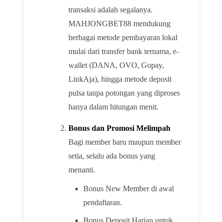
transaksi adalah segalanya.
MAHJONGBET88 mendukung
berbagai metode pembayaran lokal
mulai dari transfer bank ternama, e-
wallet (DANA, OVO, Gopay,
LinkAja), hingga metode deposit
pulsa tanpa potongan yang diproses
hanya dalam hitungan menit.
Bonus dan Promosi Melimpah
Bagi member baru maupun member
setia, selalu ada bonus yang
menanti.
Bonus New Member di awal
pendaftaran.
Bonus Deposit Harian untuk