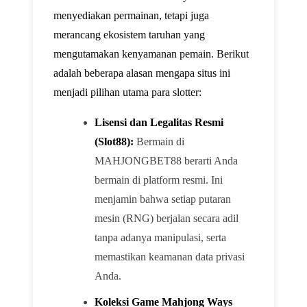
menyediakan permainan, tetapi juga
merancang ekosistem taruhan yang
mengutamakan kenyamanan pemain. Berikut
adalah beberapa alasan mengapa situs ini
menjadi pilihan utama para slotter:
Lisensi dan Legalitas Resmi
(Slot88):
Bermain di
MAHJONGBET88 berarti Anda
bermain di platform resmi. Ini
menjamin bahwa setiap putaran
mesin (RNG) berjalan secara adil
tanpa adanya manipulasi, serta
memastikan keamanan data privasi
Anda.
Koleksi Game Mahjong Ways