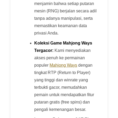
menjamin bahwa setiap putaran
mesin (RNG) berjalan secara adil
tanpa adanya manipulasi, serta
memastikan keamanan data
privasi Anda.
Koleksi Game Mahjong Ways
Tergacor:
Kami menyediakan
akses penuh ke permainan
populer
Mahjong Ways
dengan
tingkat RTP (Return to Player)
yang tinggi dan winrate yang
terbukti gacor, memudahkan
pemain untuk mendapatkan fitur
putaran gratis (free spins) dan
pengali kemenangan besar.