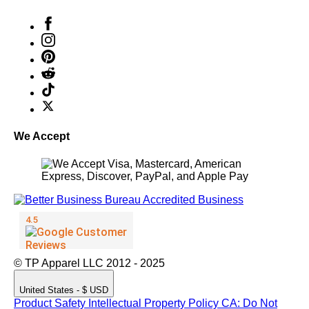
We Accept
© TP Apparel LLC 2012 - 2025
United States - $ USD
Product Safety
Intellectual Property Policy
CA: Do Not