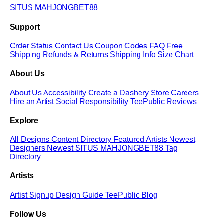
SITUS MAHJONGBET88
Support
Order Status
Contact Us
Coupon Codes
FAQ
Free
Shipping
Refunds & Returns
Shipping Info
Size Chart
About Us
About Us
Accessibility
Create a Dashery Store
Careers
Hire an Artist
Social Responsibility
TeePublic Reviews
Explore
All Designs
Content Directory
Featured Artists
Newest
Designers
Newest SITUS MAHJONGBET88
Tag
Directory
Artists
Artist Signup
Design Guide
TeePublic Blog
Follow Us