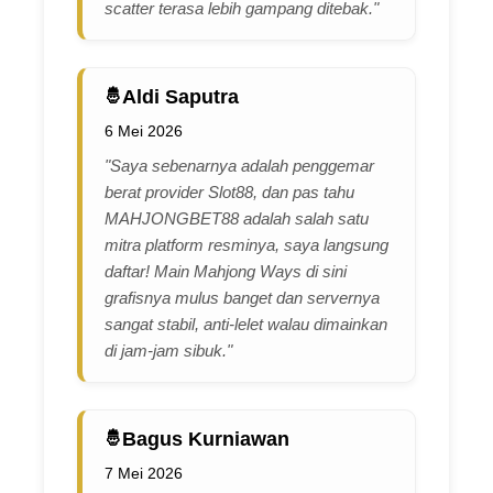
scatter terasa lebih gampang ditebak."
Aldi Saputra
6 Mei 2026
"Saya sebenarnya adalah penggemar
berat provider Slot88, dan pas tahu
MAHJONGBET88 adalah salah satu
mitra platform resminya, saya langsung
daftar! Main Mahjong Ways di sini
grafisnya mulus banget dan servernya
sangat stabil, anti-lelet walau dimainkan
di jam-jam sibuk."
Bagus Kurniawan
7 Mei 2026