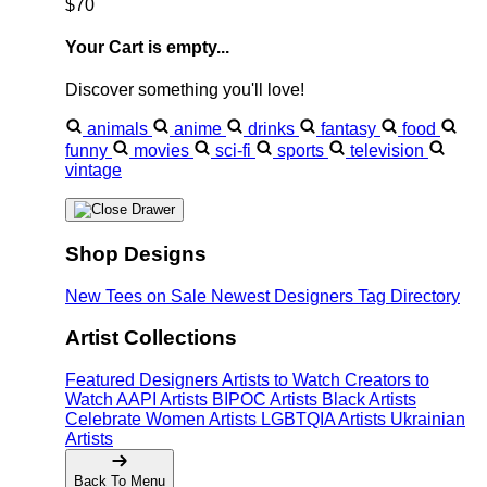
$70
Your Cart is empty...
Discover something you'll love!
animals
anime
drinks
fantasy
food
funny
movies
sci-fi
sports
television
vintage
Shop Designs
New Tees on Sale
Newest Designers
Tag Directory
Artist Collections
Featured Designers
Artists to Watch
Creators to
Watch
AAPI Artists
BIPOC Artists
Black Artists
Celebrate Women Artists
LGBTQIA Artists
Ukrainian
Artists
Back To Menu