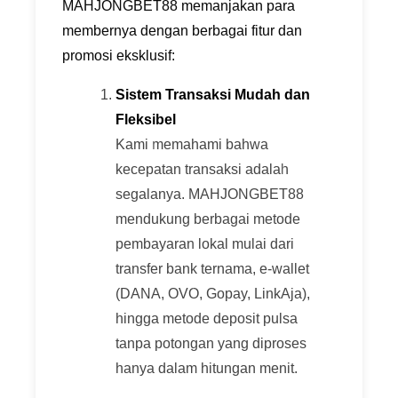
MAHJONGBET88 memanjakan para
membernya dengan berbagai fitur dan
promosi eksklusif:
Sistem Transaksi Mudah dan
Fleksibel
Kami memahami bahwa
kecepatan transaksi adalah
segalanya. MAHJONGBET88
mendukung berbagai metode
pembayaran lokal mulai dari
transfer bank ternama, e-wallet
(DANA, OVO, Gopay, LinkAja),
hingga metode deposit pulsa
tanpa potongan yang diproses
hanya dalam hitungan menit.