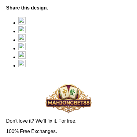
Share this design:
Don't love it? We'll fix it. For free.
100% Free Exchanges.