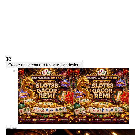
Mahjongbet88 : Link Slot
Online Mahjong Ways
Scatter Hitam Agen Slot88
Pilihan
$3
IDR 5.000
Create an account to favorite this design!