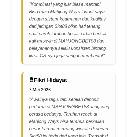
"Kombinasi yang luar biasa mantap!
Bisa main Mahjong Ways favorit saya
dengan sistem keamanan dan kualitas
dari jaringan Slot88 bikin hati tenang
saat naruh taruhan besar. Udah berkali-
kali maxwin di MAHJONGBET88 dan
pelayanannya selalu konsisten bintang
lima. CS-nya juga sangat membantu!"
Fikri Hidayat
7 Mei 2026
"Awalnya ragu, tapi setelah deposit
pertama di MAHJONGBET88, langsung
berasa bedanya. Taruhan receh di
Mahjong Ways bisa tembus perkalian
besar karena memang winrate di server
Slot88 ini beda dari yang lain. Transaksi