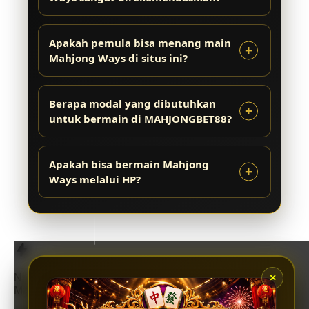
Apakah pemula bisa menang main
Mahjong Ways di situs ini?
Berapa modal yang dibutuhkan
untuk bermain di MAHJONGBET88?
Apakah bisa bermain Mahjong
Ways melalui HP?
Nikmati
Bonus Deposit 5%
Bagi Pemain Setia
×
MAHJONGBET88!