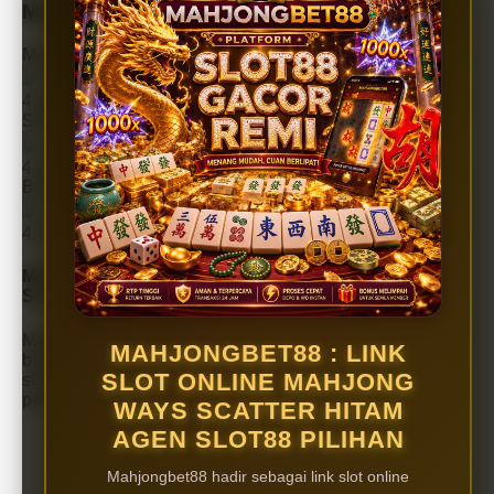
MARKET SITUS MAHJONGBET88
Murah!
4.9 out of 5
SITUS MAHJONGBET88
4.9 out of 5
Bonus Terbesar
4.6 out of 5
Mahjongbet88 : Link Slot Online Mahjong Ways
Scatter Hitam Agen Slot88 Pilihan
Mahjongbet88 hadir sebagai link slot online favorit untuk
MAHJONGBET88 : LINK
bermain Mahjong Ways dengan scatter hitam! agen
SLOT ONLINE MAHJONG
slot88 pilihan yang mudah menang & memberikan
pelayanan tanggap.
WAYS SCATTER HITAM
AGEN SLOT88 PILIHAN
Mahjongbet88 hadir sebagai link slot online