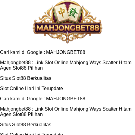
Cari kami di Google : MAHJONGBET88
Mahjongbet88 : Link Slot Online Mahjong Ways Scatter Hitam
Agen Slot88 Pilihan
Situs Slot88 Berkualitas
Slot Online Hari Ini Terupdate
Cari kami di Google : MAHJONGBET88
Mahjongbet88 : Link Slot Online Mahjong Ways Scatter Hitam
Agen Slot88 Pilihan
Situs Slot88 Berkualitas
Slot Online Hari Ini Terupdate