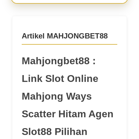
Artikel MAHJONGBET88
Mahjongbet88 :
Link Slot Online
Mahjong Ways
Scatter Hitam Agen
Slot88 Pilihan