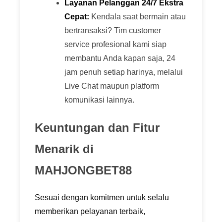
Layanan Pelanggan 24/7 Ekstra
Cepat:
Kendala saat bermain atau
bertransaksi? Tim customer
service profesional kami siap
membantu Anda kapan saja, 24
jam penuh setiap harinya, melalui
Live Chat maupun platform
komunikasi lainnya.
Keuntungan dan Fitur
Menarik di
MAHJONGBET88
Sesuai dengan komitmen untuk selalu
memberikan pelayanan terbaik,