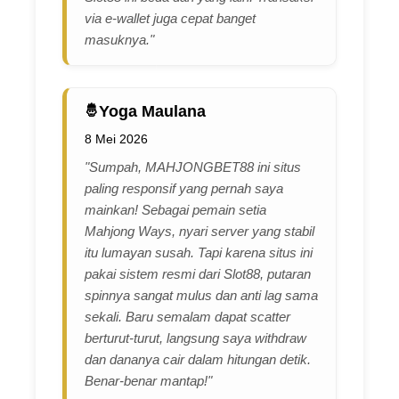
via e-wallet juga cepat banget
masuknya."
Yoga Maulana
8 Mei 2026
"Sumpah, MAHJONGBET88 ini situs
paling responsif yang pernah saya
mainkan! Sebagai pemain setia
Mahjong Ways, nyari server yang stabil
itu lumayan susah. Tapi karena situs ini
pakai sistem resmi dari Slot88, putaran
spinnya sangat mulus dan anti lag sama
sekali. Baru semalam dapat scatter
berturut-turut, langsung saya withdraw
dan dananya cair dalam hitungan detik.
Benar-benar mantap!"