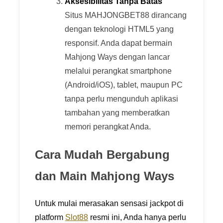
Aksesibilitas Tanpa Batas
Situs MAHJONGBET88 dirancang
dengan teknologi HTML5 yang
responsif. Anda dapat bermain
Mahjong Ways dengan lancar
melalui perangkat smartphone
(Android/iOS), tablet, maupun PC
tanpa perlu mengunduh aplikasi
tambahan yang memberatkan
memori perangkat Anda.
Cara Mudah Bergabung
dan Main Mahjong Ways
Untuk mulai merasakan sensasi jackpot di
platform
Slot88
resmi ini, Anda hanya perlu