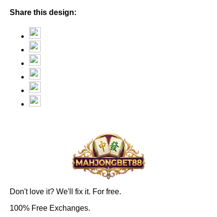
Share this design:
Don't love it? We'll fix it. For free.
100% Free Exchanges.