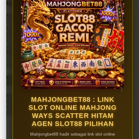
MARKET SITUS MAHJONGBET88
Murah!
4.9 out of 5
SITUS MAHJONGBET88
4.9 out of 5
Bonus Terbesar
4.6 out of 5
Mahjongbet88 : Link Slot Online Mahjong Ways
Scatter Hitam Agen Slot88 Pilihan
Mahjongbet88 hadir sebagai link slot online favorit untuk
MAHJONGBET88 : LINK
bermain Mahjong Ways dengan scatter hitam! agen
SLOT ONLINE MAHJONG
slot88 pilihan yang mudah menang & memberikan
pelayanan tanggap.
WAYS SCATTER HITAM
AGEN SLOT88 PILIHAN
Mahjongbet88 hadir sebagai link slot online