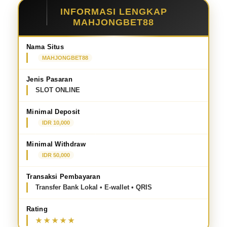
INFORMASI LENGKAP
MAHJONGBET88
Nama Situs
MAHJONGBET88
Jenis Pasaran
SLOT ONLINE
Minimal Deposit
IDR 10,000
Minimal Withdraw
IDR 50,000
Transaksi Pembayaran
Transfer Bank Lokal • E-wallet • QRIS
Rating