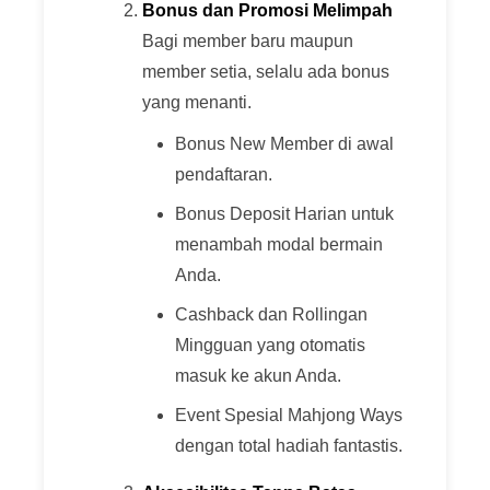
Bonus dan Promosi Melimpah
Bagi member baru maupun
member setia, selalu ada bonus
yang menanti.
Bonus New Member di awal
pendaftaran.
Bonus Deposit Harian untuk
menambah modal bermain
Anda.
Cashback dan Rollingan
Mingguan yang otomatis
masuk ke akun Anda.
Event Spesial Mahjong Ways
dengan total hadiah fantastis.