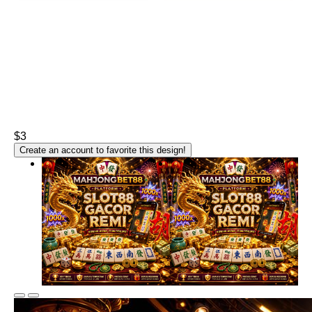
Mahjongbet88 : Link Slot
Online Mahjong Ways
Scatter Hitam Agen Slot88
Pilihan
$3
IDR 5.000
Create an account to favorite this design!