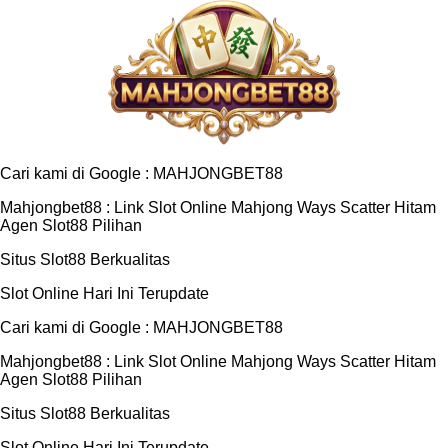
Cari kami di Google : MAHJONGBET88
Mahjongbet88 : Link Slot Online Mahjong Ways Scatter Hitam
Agen Slot88 Pilihan
Situs Slot88 Berkualitas
Slot Online Hari Ini Terupdate
Cari kami di Google : MAHJONGBET88
Mahjongbet88 : Link Slot Online Mahjong Ways Scatter Hitam
Agen Slot88 Pilihan
Situs Slot88 Berkualitas
Slot Online Hari Ini Terupdate