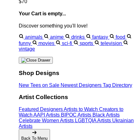
$70
Your Cart is empty...
Discover something you'll love!
animals
anime
drinks
fantasy
food
funny
movies
sci-fi
sports
television
vintage
Shop Designs
New Tees on Sale
Newest Designers
Tag Directory
Artist Collections
Featured Designers
Artists to Watch
Creators to
Watch
AAPI Artists
BIPOC Artists
Black Artists
Celebrate Women Artists
LGBTQIA Artists
Ukrainian
Artists
Back To Menu