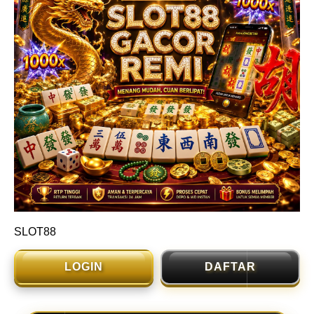
SLOT88
LOGIN
DAFTAR