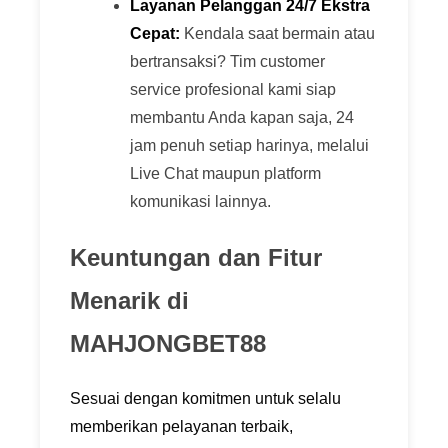
Layanan Pelanggan 24/7 Ekstra
Cepat:
Kendala saat bermain atau
bertransaksi? Tim customer
service profesional kami siap
membantu Anda kapan saja, 24
jam penuh setiap harinya, melalui
Live Chat maupun platform
komunikasi lainnya.
Keuntungan dan Fitur
Menarik di
MAHJONGBET88
Sesuai dengan komitmen untuk selalu
memberikan pelayanan terbaik,