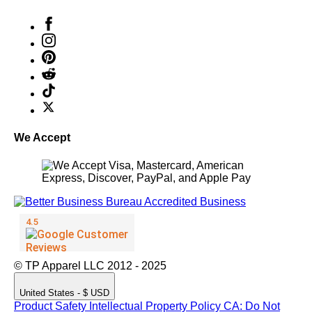
We Accept
© TP Apparel LLC 2012 - 2025
United States - $ USD
Product Safety
Intellectual Property Policy
CA: Do Not