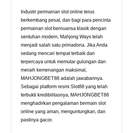
Industri permainan slot online terus
berkembang pesat, dan bagi para pencinta
permainan slot bernuansa klasik dengan
sentuhan modern, Mahjong Ways telah
menjadi salah satu primadona. Jika Anda
sedang mencari tempat terbaik dan
terpercaya untuk memutar gulungan dan
meraih kemenangan maksimal,
MAHJONGBET88 adalah jawabannya.
Sebagai platform resmi Slot88 yang telah
terbukti kredibilitasnya, MAHJONGBET88
menghadirkan pengalaman bermain slot
online yang aman, menguntungkan, dan
pastinya gacor.