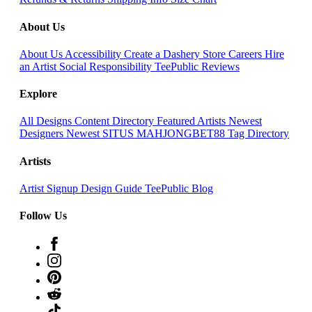
About Us
About Us
Accessibility
Create a Dashery Store
Careers
Hire
an Artist
Social Responsibility
TeePublic Reviews
Explore
All Designs
Content Directory
Featured Artists
Newest
Designers
Newest SITUS MAHJONGBET88
Tag Directory
Artists
Artist Signup
Design Guide
TeePublic Blog
Follow Us