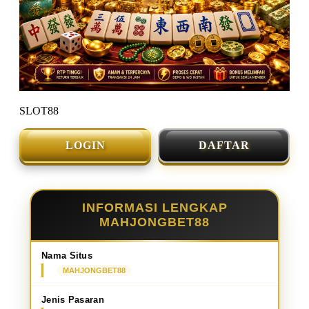
SLOT88
LOGIN
DAFTAR
INFORMASI LENGKAP
MAHJONGBET88
Nama Situs
MAHJONGBET88
Jenis Pasaran