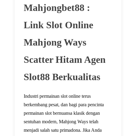
Mahjongbet88 :
Link Slot Online
Mahjong Ways
Scatter Hitam Agen
Slot88 Berkualitas
Industri permainan slot online terus
berkembang pesat, dan bagi para pencinta
permainan slot bernuansa klasik dengan
sentuhan modern, Mahjong Ways telah
menjadi salah satu primadona. Jika Anda