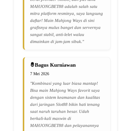
MAHJONGBET88 adalah salah satu
mitra platform resminya, saya langsung
daftar! Main Mahjong Ways di sini
grafisnya mulus banget dan servernya
sangat stabil, anti-lelet walau
dimainkan di jam-jam sibuk."
Bagus Kurniawan
7 Mei 2026
"Kombinasi yang luar biasa mantap!
Bisa main Mahjong Ways favorit saya
dengan sistem keamanan dan kualitas
dari jaringan Slot88 bikin hati tenang
saat naruh taruhan besar. Udah
berkali-kali maxwin di
MAHJONGBET88 dan pelayanannya