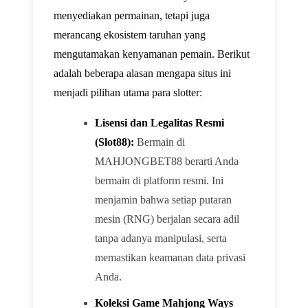
menyediakan permainan, tetapi juga
merancang ekosistem taruhan yang
mengutamakan kenyamanan pemain. Berikut
adalah beberapa alasan mengapa situs ini
menjadi pilihan utama para slotter:
Lisensi dan Legalitas Resmi
(Slot88):
Bermain di
MAHJONGBET88 berarti Anda
bermain di platform resmi. Ini
menjamin bahwa setiap putaran
mesin (RNG) berjalan secara adil
tanpa adanya manipulasi, serta
memastikan keamanan data privasi
Anda.
Koleksi Game Mahjong Ways