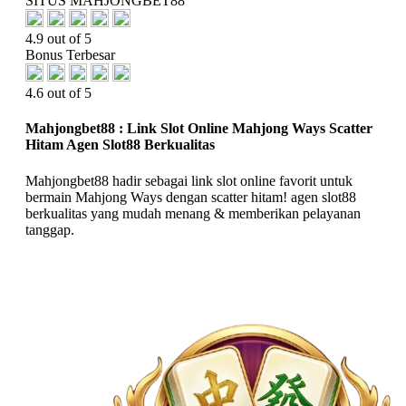
SITUS MAHJONGBET88
4.9 out of 5
Bonus Terbesar
4.6 out of 5
Mahjongbet88 : Link Slot Online Mahjong Ways Scatter
Hitam Agen Slot88 Berkualitas
Mahjongbet88 hadir sebagai link slot online favorit untuk
bermain Mahjong Ways dengan scatter hitam! agen slot88
berkualitas yang mudah menang & memberikan pelayanan
tanggap.