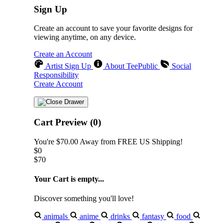
Sign Up
Create an account to save your favorite designs for
viewing anytime, on any device.
Create an Account
Artist Sign Up
About TeePublic
Social
Responsibility
Create Account
Cart Preview (0)
You're
$70.00
Away from
FREE US Shipping!
$0
$70
Your Cart is empty...
Discover something you'll love!
animals
anime
drinks
fantasy
food