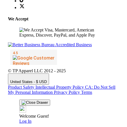
We Accept
© TP Apparel LLC 2012 - 2025
United States - $ USD
Product Safety
Intellectual Property Policy
CA: Do Not Sell
My Personal Information
Privacy Policy
Terms
Welcome Guest!
Log In