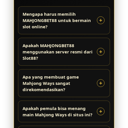
Mengapa harus memilih
MAHJONGBET88 untuk bermain
slot online?
Apakah MAHJONGBET88
menggunakan server resmi dari
Slot88?
Apa yang membuat game
Mahjong Ways sangat
direkomendasikan?
Apakah pemula bisa menang
main Mahjong Ways di situs ini?