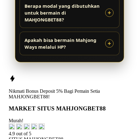
Berapa modal yang dibutuhkan
untuk bermain di
MAHJONGBET88?
Apakah bisa bermain Mahjong
Ways melalui HP?
Nikmati
Bonus Deposit 5%
Bagi Pemain Setia
MAHJONGBET88!
MARKET SITUS MAHJONGBET88
Murah!
4.9 out of 5