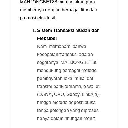
MAHJONGBET88 memanjakan para
membernya dengan berbagai fitur dan
promosi eksklusif:
Sistem Transaksi Mudah dan
Fleksibel
Kami memahami bahwa
kecepatan transaksi adalah
segalanya. MAHJONGBET88
mendukung berbagai metode
pembayaran lokal mulai dari
transfer bank ternama, e-wallet
(DANA, OVO, Gopay, LinkAja),
hingga metode deposit pulsa
tanpa potongan yang diproses
hanya dalam hitungan menit.