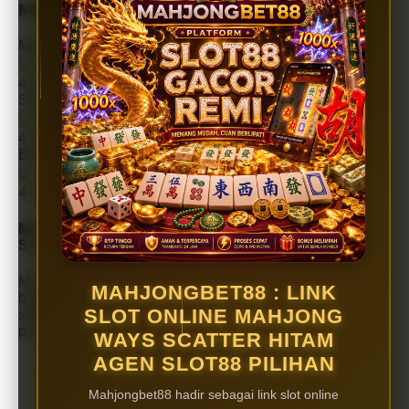
MARKET SITUS MAHJONGBET88
Murah!
4.9 out of 5
SITUS MAHJONGBET88
4.9 out of 5
Bonus Terbesar
4.6 out of 5
Mahjongbet88 : Link Slot Online Mahjong Ways
Scatter Hitam Agen Slot88 Pilihan
Mahjongbet88 hadir sebagai link slot online favorit untuk
MAHJONGBET88 : LINK
bermain Mahjong Ways dengan scatter hitam! agen
SLOT ONLINE MAHJONG
slot88 pilihan yang mudah menang & memberikan
pelayanan tanggap.
WAYS SCATTER HITAM
AGEN SLOT88 PILIHAN
Mahjongbet88 hadir sebagai link slot online