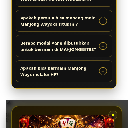
Apakah pemula bisa menang main
Mahjong Ways di situs ini?
Berapa modal yang dibutuhkan
untuk bermain di MAHJONGBET88?
Apakah bisa bermain Mahjong
Ways melalui HP?
Nikmati
Bonus Deposit 5%
Bagi Pemain Setia
×
MAHJONGBET88!