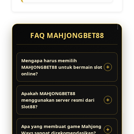
FAQ MAHJONGBET88
Mengapa harus memilih
MAHJONGBET88 untuk bermain slot
online?
Apakah MAHJONGBET88
menggunakan server resmi dari
Slot88?
Apa yang membuat game Mahjong
Ways sangat direkomendasikan?