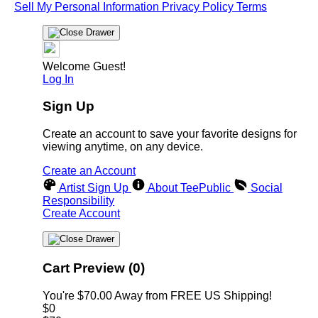
Sell My Personal Information
Privacy Policy
Terms
Welcome Guest!
Log In
Sign Up
Create an account to save your favorite designs for
viewing anytime, on any device.
Create an Account
Artist Sign Up
About TeePublic
Social
Responsibility
Create Account
Cart Preview (0)
You're
$70.00
Away from
FREE US Shipping!
$0