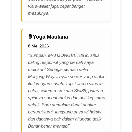
via e-wallet juga cepat banget
masuknya."
Yoga Maulana
8 Mei 2026
"Sumpah, MAHJONGBET88 ini situs
paling responsif yang pernah saya
mainkan! Sebagai pemain setia
Mahjong Ways, nyari server yang stabil
itu lumayan susah. Tapi karena situs ini
pakai sistem resmi dari Slot88, putaran
spinnya sangat mulus dan anti lag sama
sekali. Baru semalam dapat scatter
berturut-turut, langsung saya withdraw
dan dananya cair dalam hitungan detik.
Benar-benar mantap!"