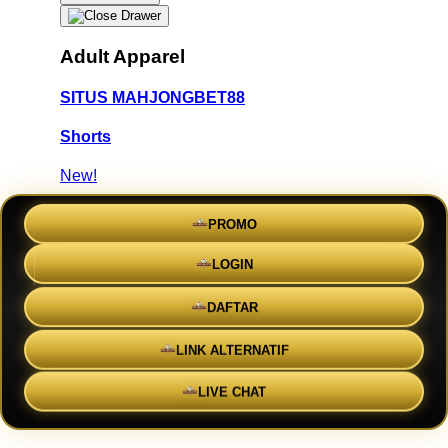
Adult Apparel
SITUS MAHJONGBET88
Shorts
New!
Hoodies
PROMO
Long Sleeve SITUS MAHJONGBET88
LOGIN
Crewneck Sweatshirts
DAFTAR
Tank Tops
LINK ALTERNATIF
Baseball SITUS MAHJONGBET88
LIVE CHAT
Kids Apparel