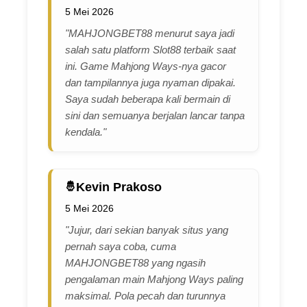
5 Mei 2026
"MAHJONGBET88 menurut saya jadi
salah satu platform Slot88 terbaik saat
ini. Game Mahjong Ways-nya gacor
dan tampilannya juga nyaman dipakai.
Saya sudah beberapa kali bermain di
sini dan semuanya berjalan lancar tanpa
kendala."
Kevin Prakoso
5 Mei 2026
"Jujur, dari sekian banyak situs yang
pernah saya coba, cuma
MAHJONGBET88 yang ngasih
pengalaman main Mahjong Ways paling
maksimal. Pola pecah dan turunnya