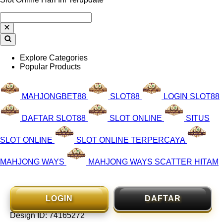
Explore Categories
Popular Products
MAHJONGBET88
SLOT88
LOGIN SLOT88
DAFTAR SLOT88
SLOT ONLINE
SITUS
SLOT ONLINE
SLOT ONLINE TERPERCAYA
MAHJONG WAYS
MAHJONG WAYS SCATTER HITAM
LOGIN
DAFTAR
Design ID: 74165272