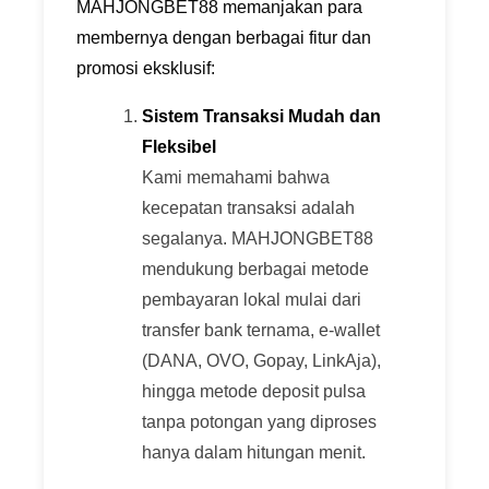
MAHJONGBET88 memanjakan para
membernya dengan berbagai fitur dan
promosi eksklusif:
Sistem Transaksi Mudah dan
Fleksibel
Kami memahami bahwa
kecepatan transaksi adalah
segalanya. MAHJONGBET88
mendukung berbagai metode
pembayaran lokal mulai dari
transfer bank ternama, e-wallet
(DANA, OVO, Gopay, LinkAja),
hingga metode deposit pulsa
tanpa potongan yang diproses
hanya dalam hitungan menit.