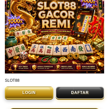
SLOT88
LOGIN
DAFTAR