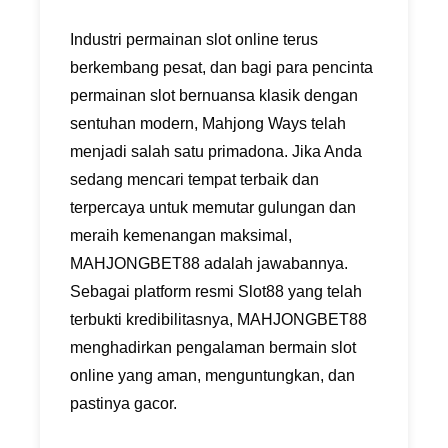
Industri permainan slot online terus
berkembang pesat, dan bagi para pencinta
permainan slot bernuansa klasik dengan
sentuhan modern, Mahjong Ways telah
menjadi salah satu primadona. Jika Anda
sedang mencari tempat terbaik dan
terpercaya untuk memutar gulungan dan
meraih kemenangan maksimal,
MAHJONGBET88 adalah jawabannya.
Sebagai platform resmi Slot88 yang telah
terbukti kredibilitasnya, MAHJONGBET88
menghadirkan pengalaman bermain slot
online yang aman, menguntungkan, dan
pastinya gacor.