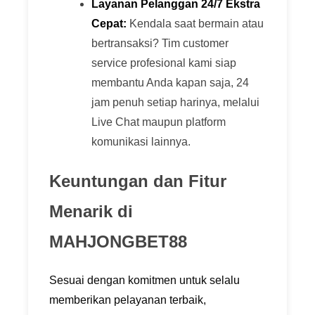
Layanan Pelanggan 24/7 Ekstra
Cepat:
Kendala saat bermain atau
bertransaksi? Tim customer
service profesional kami siap
membantu Anda kapan saja, 24
jam penuh setiap harinya, melalui
Live Chat maupun platform
komunikasi lainnya.
Keuntungan dan Fitur
Menarik di
MAHJONGBET88
Sesuai dengan komitmen untuk selalu
memberikan pelayanan terbaik,