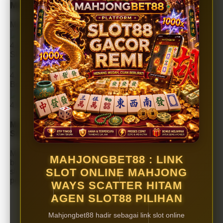
MARKET SITUS MAHJONGBET88
Murah!
4.9 out of 5
SITUS MAHJONGBET88
4.9 out of 5
Bonus Terbesar
4.6 out of 5
Mahjongbet88 : Link Slot Online Mahjong Ways
Scatter Hitam Agen Slot88 Pilihan
Mahjongbet88 hadir sebagai link slot online favorit untuk
MAHJONGBET88 : LINK
bermain Mahjong Ways dengan scatter hitam! agen
SLOT ONLINE MAHJONG
slot88 pilihan yang mudah menang & memberikan
pelayanan tanggap.
WAYS SCATTER HITAM
AGEN SLOT88 PILIHAN
Mahjongbet88 hadir sebagai link slot online