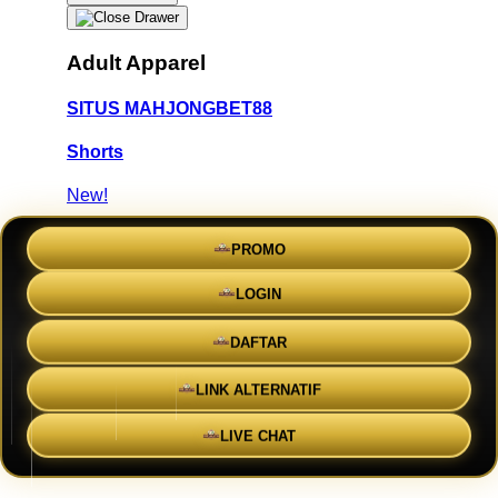
Adult Apparel
SITUS MAHJONGBET88
Shorts
New!
Hoodies
PROMO
Long Sleeve SITUS MAHJONGBET88
LOGIN
Crewneck Sweatshirts
DAFTAR
Tank Tops
LINK ALTERNATIF
Baseball SITUS MAHJONGBET88
LIVE CHAT
Kids Apparel