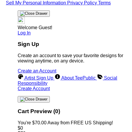
Sell My Personal Information
Privacy Policy
Terms
Welcome Guest!
Log In
Sign Up
Create an account to save your favorite designs for
viewing anytime, on any device.
Create an Account
Artist Sign Up
About TeePublic
Social
Responsibility
Create Account
Cart Preview (0)
You're
$70.00
Away from
FREE US Shipping!
$0