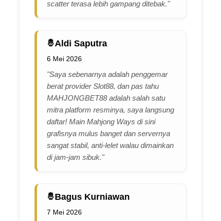
scatter terasa lebih gampang ditebak."
Aldi Saputra
6 Mei 2026
"Saya sebenarnya adalah penggemar
berat provider Slot88, dan pas tahu
MAHJONGBET88 adalah salah satu
mitra platform resminya, saya langsung
daftar! Main Mahjong Ways di sini
grafisnya mulus banget dan servernya
sangat stabil, anti-lelet walau dimainkan
di jam-jam sibuk."
Bagus Kurniawan
7 Mei 2026