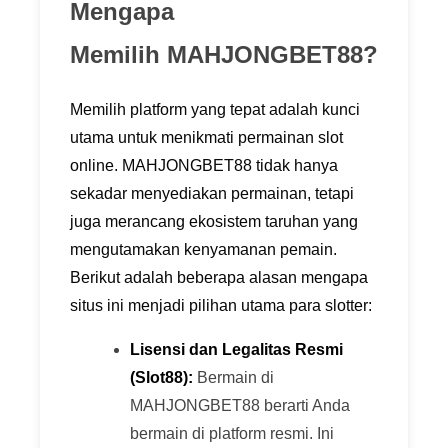
Mengapa
Memilih MAHJONGBET88?
Memilih platform yang tepat adalah kunci
utama untuk menikmati permainan slot
online. MAHJONGBET88 tidak hanya
sekadar menyediakan permainan, tetapi
juga merancang ekosistem taruhan yang
mengutamakan kenyamanan pemain.
Berikut adalah beberapa alasan mengapa
situs ini menjadi pilihan utama para slotter:
Lisensi dan Legalitas Resmi
(Slot88):
Bermain di
MAHJONGBET88 berarti Anda
bermain di platform resmi. Ini