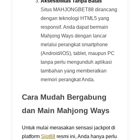
Aksesibilitas Tanpa Batas
Situs MAHJONGBET88 dirancang
dengan teknologi HTML5 yang
responsif. Anda dapat bermain
Mahjong Ways dengan lancar
melalui perangkat smartphone
(Android/iOS), tablet, maupun PC
tanpa perlu mengunduh aplikasi
tambahan yang memberatkan
memori perangkat Anda.
Cara Mudah Bergabung
dan Main Mahjong Ways
Untuk mulai merasakan sensasi jackpot di
platform
Slot88
resmi ini, Anda hanya perlu