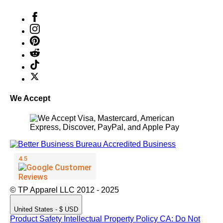
We Accept
© TP Apparel LLC 2012 - 2025
United States - $ USD
Product Safety
Intellectual Property Policy
CA: Do Not