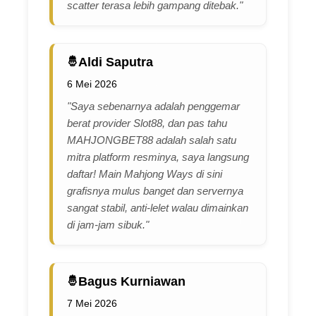
scatter terasa lebih gampang ditebak."
Aldi Saputra
6 Mei 2026
"Saya sebenarnya adalah penggemar
berat provider Slot88, dan pas tahu
MAHJONGBET88 adalah salah satu
mitra platform resminya, saya langsung
daftar! Main Mahjong Ways di sini
grafisnya mulus banget dan servernya
sangat stabil, anti-lelet walau dimainkan
di jam-jam sibuk."
Bagus Kurniawan
7 Mei 2026