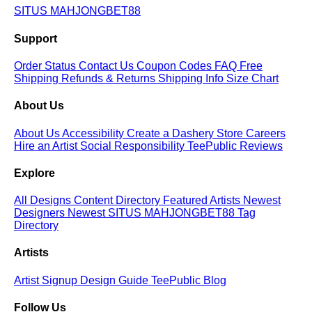
SITUS MAHJONGBET88
Support
Order Status
Contact Us
Coupon Codes
FAQ
Free
Shipping
Refunds & Returns
Shipping Info
Size Chart
About Us
About Us
Accessibility
Create a Dashery Store
Careers
Hire an Artist
Social Responsibility
TeePublic Reviews
Explore
All Designs
Content Directory
Featured Artists
Newest
Designers
Newest SITUS MAHJONGBET88
Tag
Directory
Artists
Artist Signup
Design Guide
TeePublic Blog
Follow Us