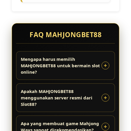
FAQ MAHJONGBET88
Mengapa harus memilih
MAHJONGBET88 untuk bermain slot
online?
Apakah MAHJONGBET88
menggunakan server resmi dari
Slot88?
Apa yang membuat game Mahjong
Ways sangat direkomendasikan?