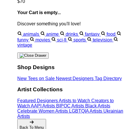
$70
Your Cart is empty...
Discover something you'll love!
animals
anime
drinks
fantasy
food
funny
movies
sci-fi
sports
television
vintage
Shop Designs
New Tees on Sale
Newest Designers
Tag Directory
Artist Collections
Featured Designers
Artists to Watch
Creators to
Watch
AAPI Artists
BIPOC Artists
Black Artists
Celebrate Women Artists
LGBTQIA Artists
Ukrainian
Artists
Back To Menu