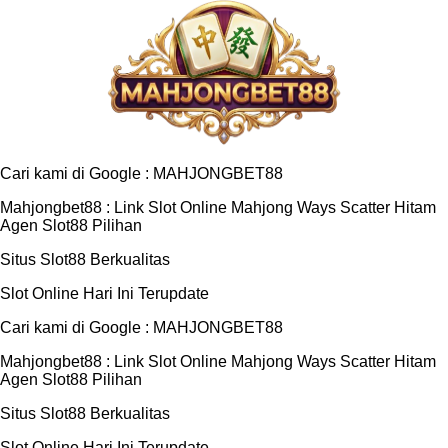
Cari kami di Google : MAHJONGBET88
Mahjongbet88 : Link Slot Online Mahjong Ways Scatter Hitam
Agen Slot88 Pilihan
Situs Slot88 Berkualitas
Slot Online Hari Ini Terupdate
Cari kami di Google : MAHJONGBET88
Mahjongbet88 : Link Slot Online Mahjong Ways Scatter Hitam
Agen Slot88 Pilihan
Situs Slot88 Berkualitas
Slot Online Hari Ini Terupdate