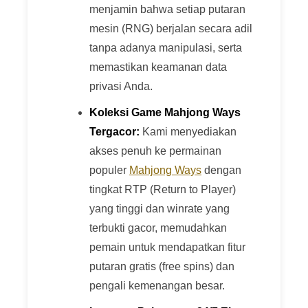
menjamin bahwa setiap putaran
mesin (RNG) berjalan secara adil
tanpa adanya manipulasi, serta
memastikan keamanan data
privasi Anda.
Koleksi Game Mahjong Ways
Tergacor:
Kami menyediakan
akses penuh ke permainan
populer
Mahjong Ways
dengan
tingkat RTP (Return to Player)
yang tinggi dan winrate yang
terbukti gacor, memudahkan
pemain untuk mendapatkan fitur
putaran gratis (free spins) dan
pengali kemenangan besar.