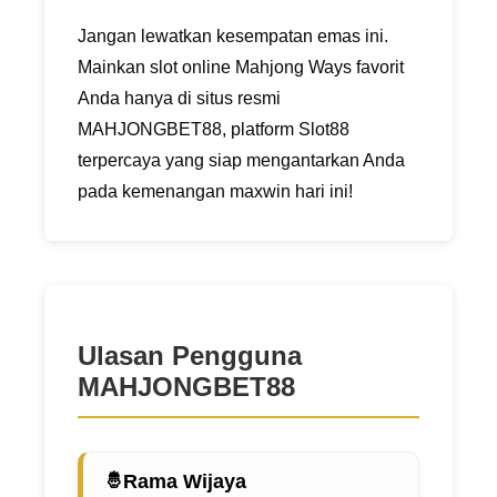
Jangan lewatkan kesempatan emas ini.
Mainkan slot online Mahjong Ways favorit
Anda hanya di situs resmi
MAHJONGBET88, platform Slot88
terpercaya yang siap mengantarkan Anda
pada kemenangan maxwin hari ini!
Ulasan Pengguna
MAHJONGBET88
Rama Wijaya