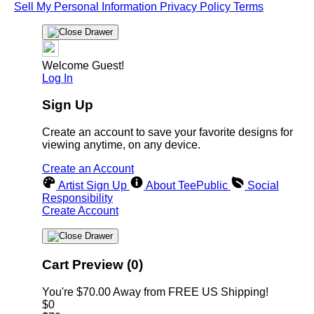
Sell My Personal Information
Privacy Policy
Terms
Welcome Guest!
Log In
Sign Up
Create an account to save your favorite designs for
viewing anytime, on any device.
Create an Account
Artist Sign Up
About TeePublic
Social
Responsibility
Create Account
Cart Preview (0)
You're
$70.00
Away from
FREE US Shipping!
$0