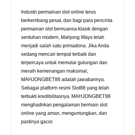
Industri permainan slot online terus
berkembang pesat, dan bagi para pencinta
permainan slot bernuansa klasik dengan
sentuhan modern, Mahjong Ways telah
menjadi salah satu primadona. Jika Anda
sedang mencari tempat terbaik dan
terpercaya untuk memutar gulungan dan
meraih kemenangan maksimal,
MAHJONGBET88 adalah jawabannya.
Sebagai platform resmi Slot88 yang telah
terbukti kredibilitasnya, MAHJONGBET88
menghadirkan pengalaman bermain slot
online yang aman, menguntungkan, dan
pastinya gacor.