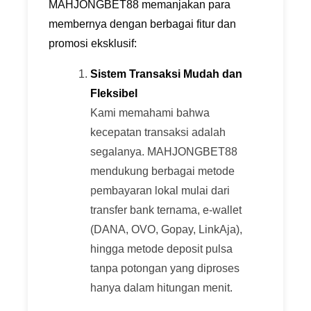
MAHJONGBET88 memanjakan para
membernya dengan berbagai fitur dan
promosi eksklusif:
Sistem Transaksi Mudah dan
Fleksibel
Kami memahami bahwa
kecepatan transaksi adalah
segalanya. MAHJONGBET88
mendukung berbagai metode
pembayaran lokal mulai dari
transfer bank ternama, e-wallet
(DANA, OVO, Gopay, LinkAja),
hingga metode deposit pulsa
tanpa potongan yang diproses
hanya dalam hitungan menit.