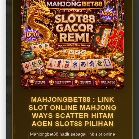
MARKET SITUS MAHJONGBET88
Murah!
4.9 out of 5
SITUS MAHJONGBET88
4.9 out of 5
Bonus Terbesar
4.6 out of 5
Mahjongbet88 : Link Slot Online Mahjong Ways
Scatter Hitam Agen Slot88 Pilihan
Mahjongbet88 hadir sebagai link slot online favorit untuk
MAHJONGBET88 : LINK
bermain Mahjong Ways dengan scatter hitam! agen
SLOT ONLINE MAHJONG
slot88 pilihan yang mudah menang & memberikan
pelayanan tanggap.
WAYS SCATTER HITAM
AGEN SLOT88 PILIHAN
Mahjongbet88 hadir sebagai link slot online