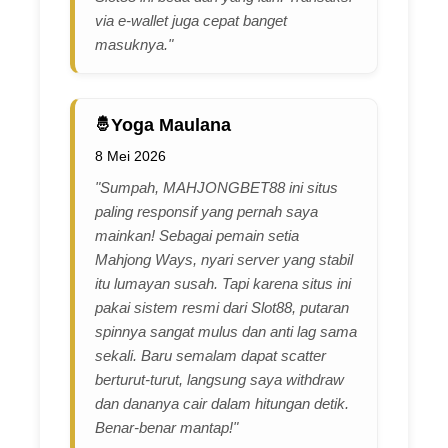
via e-wallet juga cepat banget
masuknya."
Yoga Maulana
8 Mei 2026
"Sumpah, MAHJONGBET88 ini situs
paling responsif yang pernah saya
mainkan! Sebagai pemain setia
Mahjong Ways, nyari server yang stabil
itu lumayan susah. Tapi karena situs ini
pakai sistem resmi dari Slot88, putaran
spinnya sangat mulus dan anti lag sama
sekali. Baru semalam dapat scatter
berturut-turut, langsung saya withdraw
dan dananya cair dalam hitungan detik.
Benar-benar mantap!"