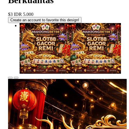
Berkualitas
$3
IDR 5.000
Create an account to favorite this design!