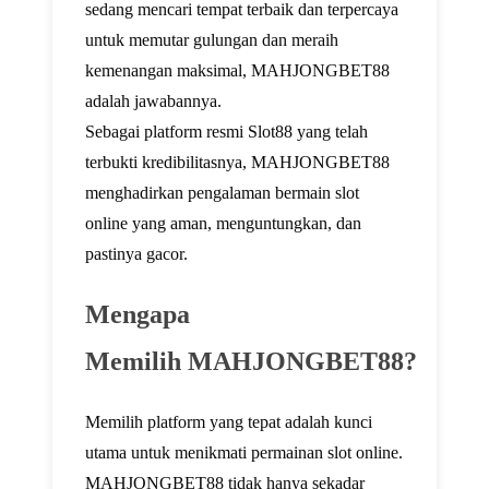
sedang mencari tempat terbaik dan terpercaya
untuk memutar gulungan dan meraih
kemenangan maksimal, MAHJONGBET88
adalah jawabannya.
Sebagai platform resmi Slot88 yang telah
terbukti kredibilitasnya, MAHJONGBET88
menghadirkan pengalaman bermain slot
online yang aman, menguntungkan, dan
pastinya gacor.
Mengapa
Memilih MAHJONGBET88?
Memilih platform yang tepat adalah kunci
utama untuk menikmati permainan slot online.
MAHJONGBET88 tidak hanya sekadar