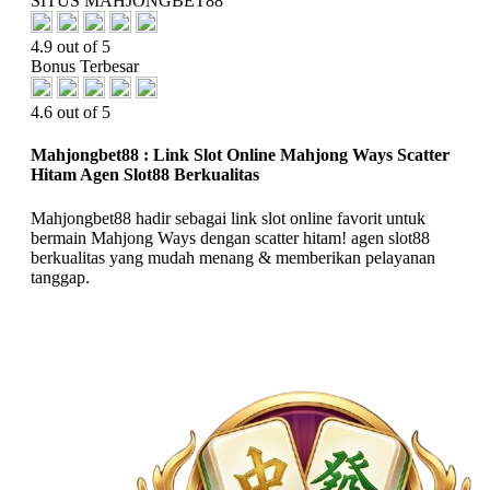
SITUS MAHJONGBET88
4.9 out of 5
Bonus Terbesar
4.6 out of 5
Mahjongbet88 : Link Slot Online Mahjong Ways Scatter
Hitam Agen Slot88 Berkualitas
Mahjongbet88 hadir sebagai link slot online favorit untuk
bermain Mahjong Ways dengan scatter hitam! agen slot88
berkualitas yang mudah menang & memberikan pelayanan
tanggap.