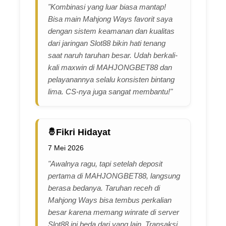
"Kombinasi yang luar biasa mantap!
Bisa main Mahjong Ways favorit saya
dengan sistem keamanan dan kualitas
dari jaringan Slot88 bikin hati tenang
saat naruh taruhan besar. Udah berkali-
kali maxwin di MAHJONGBET88 dan
pelayanannya selalu konsisten bintang
lima. CS-nya juga sangat membantu!"
Fikri Hidayat
7 Mei 2026
"Awalnya ragu, tapi setelah deposit
pertama di MAHJONGBET88, langsung
berasa bedanya. Taruhan receh di
Mahjong Ways bisa tembus perkalian
besar karena memang winrate di server
Slot88 ini beda dari yang lain. Transaksi