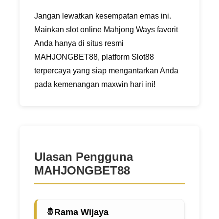
Jangan lewatkan kesempatan emas ini.
Mainkan slot online Mahjong Ways favorit
Anda hanya di situs resmi
MAHJONGBET88, platform Slot88
terpercaya yang siap mengantarkan Anda
pada kemenangan maxwin hari ini!
Ulasan Pengguna
MAHJONGBET88
Rama Wijaya