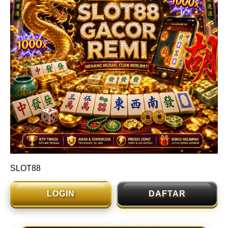
SLOT88
LOGIN
DAFTAR