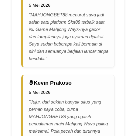
5 Mei 2026
"MAHJONGBET88 menurut saya jadi
salah satu platform Slot88 terbaik saat
ini. Game Mahjong Ways-nya gacor
dan tampilannya juga nyaman dipakai.
Saya sudah beberapa kali bermain di
sini dan semuanya berjalan lancar tanpa
kendala."
Kevin Prakoso
5 Mei 2026
"Jujur, dari sekian banyak situs yang
pernah saya coba, cuma
MAHJONGBET88 yang ngasih
pengalaman main Mahjong Ways paling
maksimal. Pola pecah dan turunnya