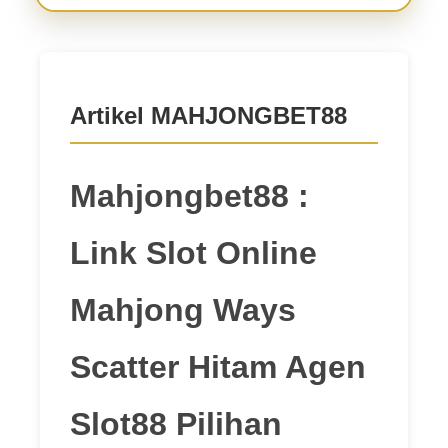
Artikel MAHJONGBET88
Mahjongbet88 :
Link Slot Online
Mahjong Ways
Scatter Hitam Agen
Slot88 Pilihan