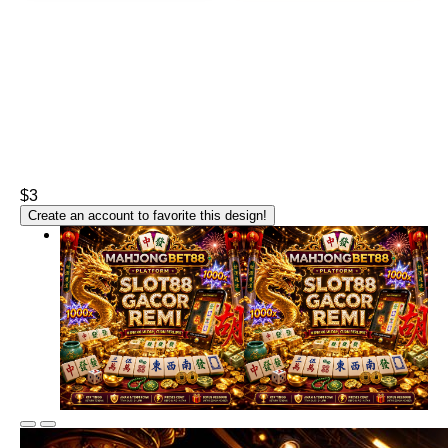
Mahjongbet88 : Link Slot
Online Mahjong Ways
Scatter Hitam Agen Slot88
Pilihan
$3
IDR 5.000
Create an account to favorite this design!