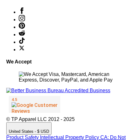
We Accept
© TP Apparel LLC 2012 - 2025
United States - $ USD
Product Safety
Intellectual Property Policy
CA: Do Not