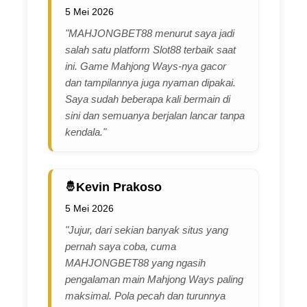
5 Mei 2026
"MAHJONGBET88 menurut saya jadi
salah satu platform Slot88 terbaik saat
ini. Game Mahjong Ways-nya gacor
dan tampilannya juga nyaman dipakai.
Saya sudah beberapa kali bermain di
sini dan semuanya berjalan lancar tanpa
kendala."
Kevin Prakoso
5 Mei 2026
"Jujur, dari sekian banyak situs yang
pernah saya coba, cuma
MAHJONGBET88 yang ngasih
pengalaman main Mahjong Ways paling
maksimal. Pola pecah dan turunnya