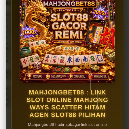
MARKET SITUS MAHJONGBET88
Murah!
4.9 out of 5
SITUS MAHJONGBET88
4.9 out of 5
Bonus Terbesar
4.6 out of 5
Mahjongbet88 : Link Slot Online Mahjong Ways
Scatter Hitam Agen Slot88 Pilihan
Mahjongbet88 hadir sebagai link slot online favorit untuk
MAHJONGBET88 : LINK
bermain Mahjong Ways dengan scatter hitam! agen
SLOT ONLINE MAHJONG
slot88 pilihan yang mudah menang & memberikan
pelayanan tanggap.
WAYS SCATTER HITAM
AGEN SLOT88 PILIHAN
Mahjongbet88 hadir sebagai link slot online