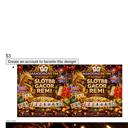
Mahjongbet88 : Link Slot
Online Mahjong Ways
Scatter Hitam Agen Slot88
Pilihan
$3
IDR 5.000
Create an account to favorite this design!