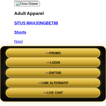
Adult Apparel
SITUS MAHJONGBET88
Shorts
New!
Hoodies
PROMO
Long Sleeve SITUS MAHJONGBET88
LOGIN
Crewneck Sweatshirts
DAFTAR
Tank Tops
LINK ALTERNATIF
Baseball SITUS MAHJONGBET88
LIVE CHAT
Kids Apparel