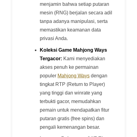
menjamin bahwa setiap putaran
mesin (RNG) berjalan secara adil
tanpa adanya manipulasi, serta
memastikan keamanan data
privasi Anda.
Koleksi Game Mahjong Ways
Tergacor:
Kami menyediakan
akses penuh ke permainan
populer
Mahjong Ways
dengan
tingkat RTP (Return to Player)
yang tinggi dan winrate yang
terbukti gacor, memudahkan
pemain untuk mendapatkan fitur
putaran gratis (free spins) dan
pengali kemenangan besar.