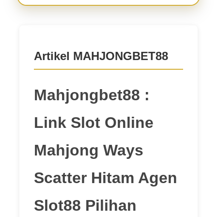
Artikel MAHJONGBET88
Mahjongbet88 :
Link Slot Online
Mahjong Ways
Scatter Hitam Agen
Slot88 Pilihan