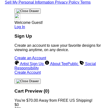
Sell My Personal Information
Privacy Policy
Terms
Welcome Guest!
Log In
Sign Up
Create an account to save your favorite designs for
viewing anytime, on any device.
Create an Account
Artist Sign Up
About TeePublic
Social
Responsibility
Create Account
Cart Preview (0)
You're
$70.00
Away from
FREE US Shipping!
$0