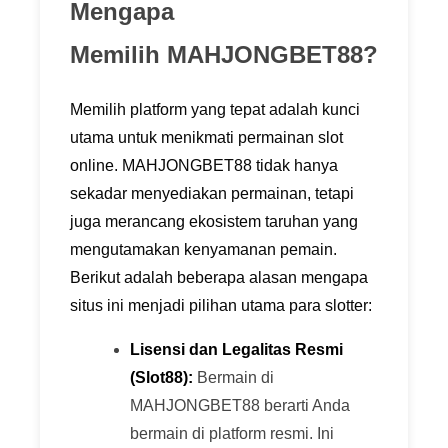
Mengapa
Memilih MAHJONGBET88?
Memilih platform yang tepat adalah kunci
utama untuk menikmati permainan slot
online. MAHJONGBET88 tidak hanya
sekadar menyediakan permainan, tetapi
juga merancang ekosistem taruhan yang
mengutamakan kenyamanan pemain.
Berikut adalah beberapa alasan mengapa
situs ini menjadi pilihan utama para slotter:
Lisensi dan Legalitas Resmi
(Slot88):
Bermain di
MAHJONGBET88 berarti Anda
bermain di platform resmi. Ini