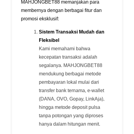
MAHJONGBET88 memanjakan para
membernya dengan berbagai fitur dan
promosi eksklusif:
Sistem Transaksi Mudah dan
Fleksibel
Kami memahami bahwa
kecepatan transaksi adalah
segalanya. MAHJONGBET88
mendukung berbagai metode
pembayaran lokal mulai dari
transfer bank ternama, e-wallet
(DANA, OVO, Gopay, LinkAja),
hingga metode deposit pulsa
tanpa potongan yang diproses
hanya dalam hitungan menit.