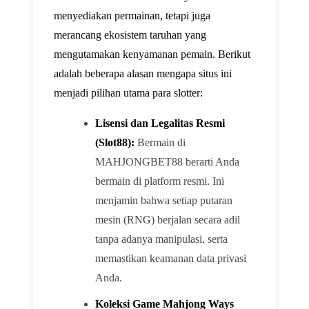
menyediakan permainan, tetapi juga
merancang ekosistem taruhan yang
mengutamakan kenyamanan pemain. Berikut
adalah beberapa alasan mengapa situs ini
menjadi pilihan utama para slotter:
Lisensi dan Legalitas Resmi
(Slot88):
Bermain di
MAHJONGBET88 berarti Anda
bermain di platform resmi. Ini
menjamin bahwa setiap putaran
mesin (RNG) berjalan secara adil
tanpa adanya manipulasi, serta
memastikan keamanan data privasi
Anda.
Koleksi Game Mahjong Ways