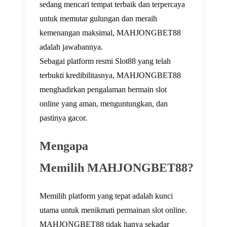
sedang mencari tempat terbaik dan terpercaya
untuk memutar gulungan dan meraih
kemenangan maksimal, MAHJONGBET88
adalah jawabannya.
Sebagai platform resmi Slot88 yang telah
terbukti kredibilitasnya, MAHJONGBET88
menghadirkan pengalaman bermain slot
online yang aman, menguntungkan, dan
pastinya gacor.
Mengapa
Memilih MAHJONGBET88?
Memilih platform yang tepat adalah kunci
utama untuk menikmati permainan slot online.
MAHJONGBET88 tidak hanya sekadar