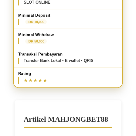
SLOT ONLINE
Minimal Deposit
IDR 10,000
Minimal Withdraw
IDR 50,000
Transaksi Pembayaran
Transfer Bank Lokal • E-wallet • QRIS
Rating
Artikel MAHJONGBET88