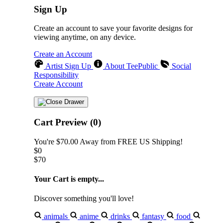
Sign Up
Create an account to save your favorite designs for
viewing anytime, on any device.
Create an Account
Artist Sign Up
About TeePublic
Social
Responsibility
Create Account
Cart Preview (0)
You're
$70.00
Away from
FREE US Shipping!
$0
$70
Your Cart is empty...
Discover something you'll love!
animals
anime
drinks
fantasy
food