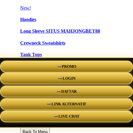
New!
Hoodies
Long Sleeve SITUS MAHJONGBET88
Crewneck Sweatshirts
Tank Tops
Baseball SITUS MAHJONGBET88
PROMO
Kids Apparel
LOGIN
Kids SITUS MAHJONGBET88
DAFTAR
Kids Hoodie
LINK ALTERNATIF
Kids Long Sleeve SITUS MAHJONGBET88
LIVE CHAT
Back To Menu