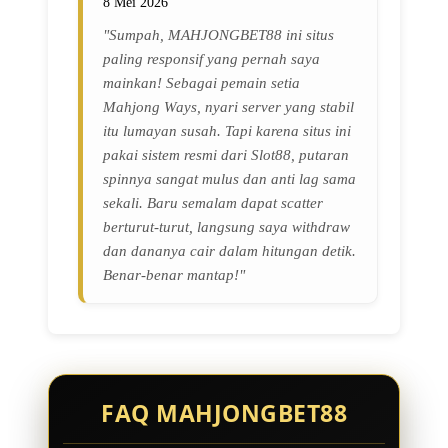
8 Mei 2026
"Sumpah, MAHJONGBET88 ini situs
paling responsif yang pernah saya
mainkan! Sebagai pemain setia
Mahjong Ways, nyari server yang stabil
itu lumayan susah. Tapi karena situs ini
pakai sistem resmi dari Slot88, putaran
spinnya sangat mulus dan anti lag sama
sekali. Baru semalam dapat scatter
berturut-turut, langsung saya withdraw
dan dananya cair dalam hitungan detik.
Benar-benar mantap!"
FAQ MAHJONGBET88