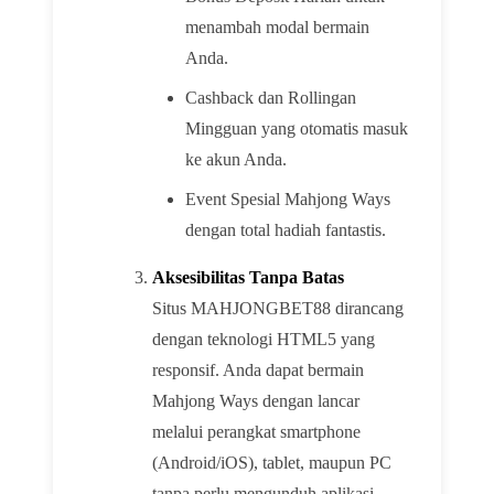
menambah modal bermain
Anda.
Cashback dan Rollingan
Mingguan yang otomatis masuk
ke akun Anda.
Event Spesial Mahjong Ways
dengan total hadiah fantastis.
Aksesibilitas Tanpa Batas
Situs MAHJONGBET88 dirancang
dengan teknologi HTML5 yang
responsif. Anda dapat bermain
Mahjong Ways dengan lancar
melalui perangkat smartphone
(Android/iOS), tablet, maupun PC
tanpa perlu mengunduh aplikasi