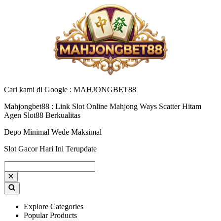
Cari kami di Google : MAHJONGBET88
Mahjongbet88 : Link Slot Online Mahjong Ways Scatter Hitam
Agen Slot88 Berkualitas
Depo Minimal Wede Maksimal
Slot Gacor Hari Ini Terupdate
Explore Categories
Popular Products